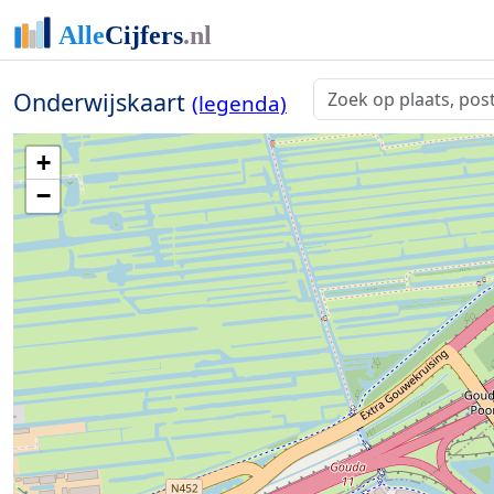
Onderwijskaart
(legenda)
+
−