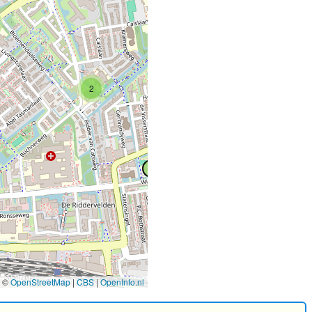
7
2
2
©
OpenStreetMap
|
CBS
|
OpenInfo.nl