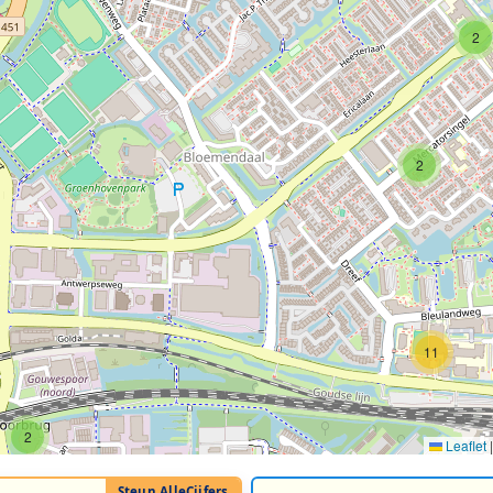
2
2
11
2
Leaflet
|
2