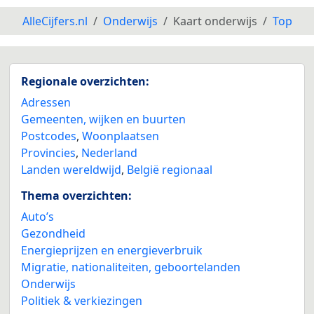
AlleCijfers.nl
Onderwijs
Kaart onderwijs
Top
Regionale overzichten:
Adressen
Gemeenten, wijken en buurten
Postcodes
,
Woonplaatsen
Provincies
,
Nederland
Landen wereldwijd
,
België regionaal
Thema overzichten:
Auto’s
Gezondheid
Energieprijzen en energieverbruik
Migratie, nationaliteiten, geboortelanden
Onderwijs
Politiek & verkiezingen