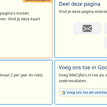
Deel deze pagina
3
Vind je deze pagina intere
rtpagina's kosten
en. Vind je deze kaart
Voeg ons toe in Go
maal 2 per jaar en niets
Voeg AlleCijfers.nl toe als
zoekresultaten.
Voeg ons toe als voorke
2