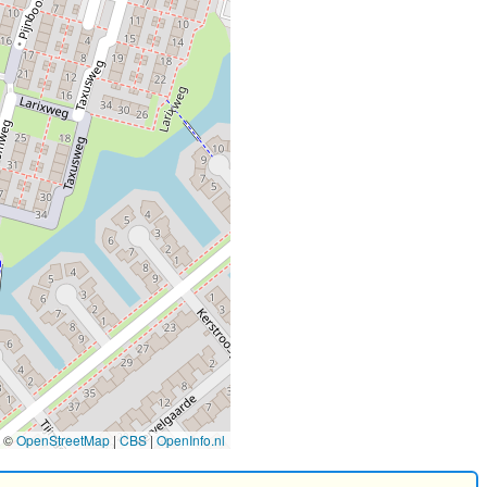
©
OpenStreetMap
|
CBS
|
OpenInfo.nl