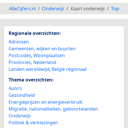
AlleCijfers.nl
Onderwijs
Kaart onderwijs
Top
Regionale overzichten:
Adressen
Gemeenten, wijken en buurten
Postcodes
,
Woonplaatsen
Provincies
,
Nederland
Landen wereldwijd
,
België regionaal
Thema overzichten:
Auto’s
Gezondheid
Energieprijzen en energieverbruik
Migratie, nationaliteiten, geboortelanden
Onderwijs
Politiek & verkiezingen