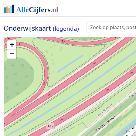
Onderwijskaart
(legenda)
+
−