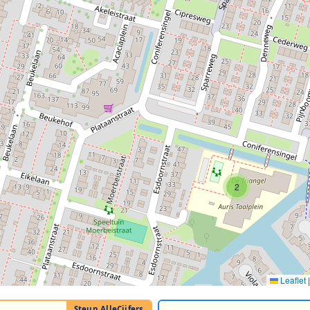
2
Leaflet
|