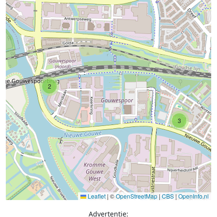
2
3
Leaflet
|
©
OpenStreetMap
|
CBS
|
OpenInfo.nl
Advertentie: