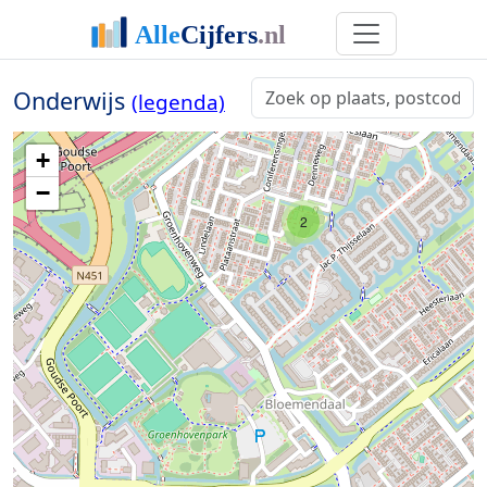
Onderwijs
(legenda)
+
−
2