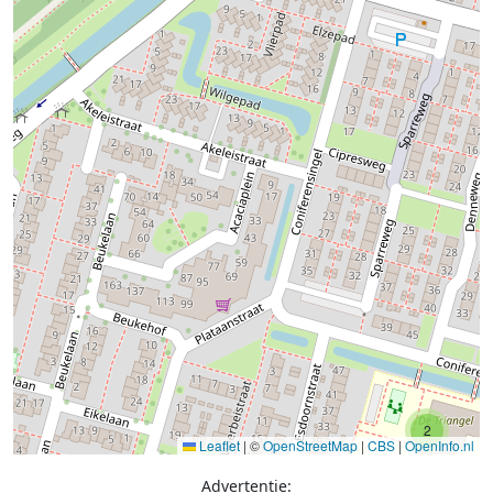
2
Leaflet
|
©
OpenStreetMap
|
CBS
|
OpenInfo.nl
Advertentie: