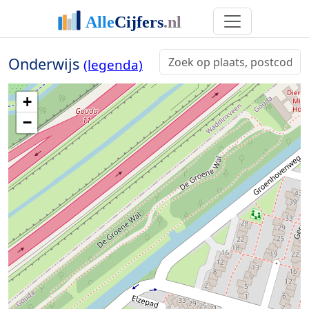
Onderwijs
(legenda)
+
−