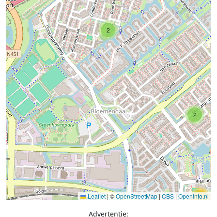
2
2
Leaflet
|
©
OpenStreetMap
|
CBS
|
OpenInfo.nl
11
Advertentie: