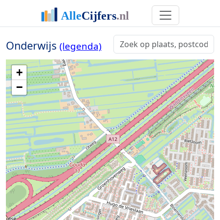
Onderwijs
(legenda)
+
−