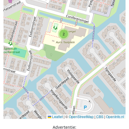
2
Leaflet
|
©
OpenStreetMap
|
CBS
|
OpenInfo.nl
Advertentie: