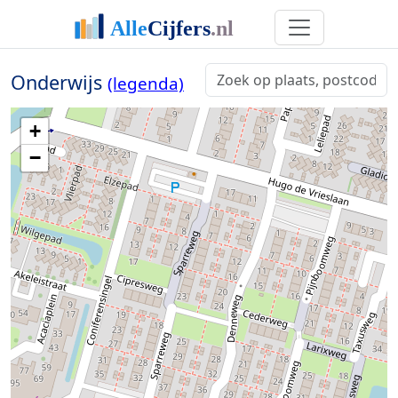
Onderwijs
(legenda)
+
−