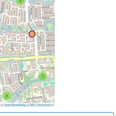
2
7
2
©
OpenStreetMap
|
CBS
|
OpenInfo.nl