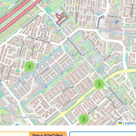
2
2
2
Leaflet
|