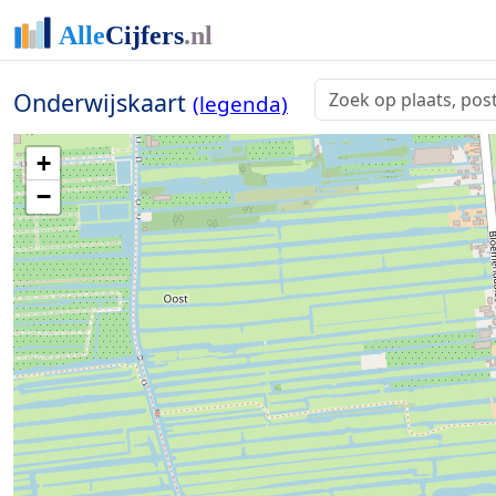
Onderwijskaart
(legenda)
+
−