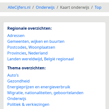
AlleCijfers.nl
Onderwijs
Kaart onderwijs
Top
Regionale overzichten:
Adressen
Gemeenten, wijken en buurten
Postcodes
,
Woonplaatsen
Provincies
,
Nederland
2
Landen wereldwijd
,
België regionaal
Thema overzichten:
Auto’s
Gezondheid
Energieprijzen en energieverbruik
Migratie, nationaliteiten, geboortelanden
Onderwijs
Politiek & verkiezingen