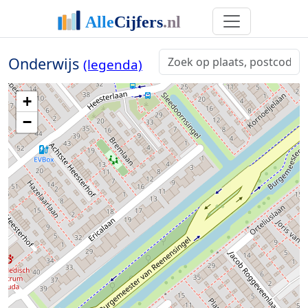
Onderwijs
(legenda)
+
−