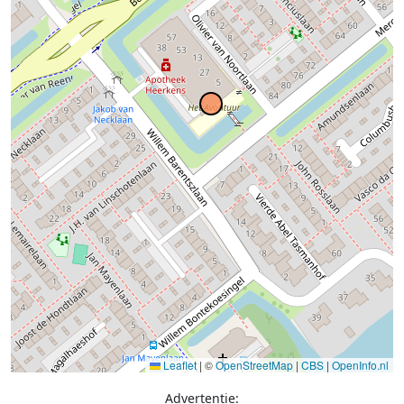
Leaflet
|
©
OpenStreetMap
|
CBS
|
OpenInfo.nl
Advertentie: