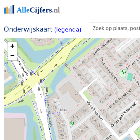
Onderwijskaart
(legenda)
+
−