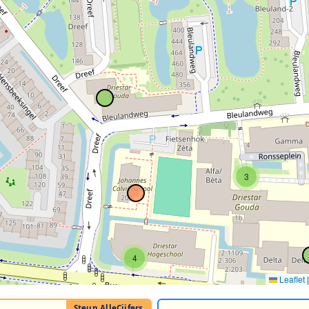
3
4
Leaflet
|