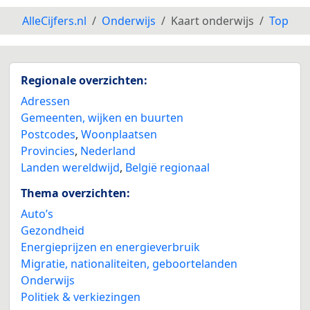
AlleCijfers.nl
Onderwijs
Kaart onderwijs
Top
Regionale overzichten:
Adressen
Gemeenten, wijken en buurten
Postcodes
,
Woonplaatsen
Provincies
,
Nederland
Landen wereldwijd
,
België regionaal
Thema overzichten:
Auto’s
Gezondheid
Energieprijzen en energieverbruik
Migratie, nationaliteiten, geboortelanden
Onderwijs
Politiek & verkiezingen