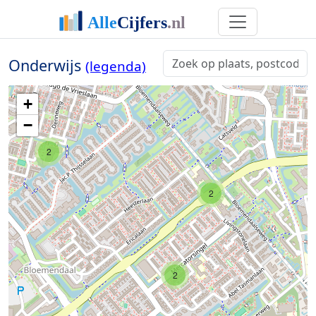
Onderwijs
(legenda)
+
−
2
2
2