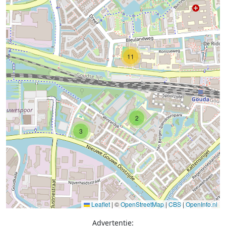
11
2
3
Leaflet
|
©
OpenStreetMap
|
CBS
|
OpenInfo.nl
Advertentie: