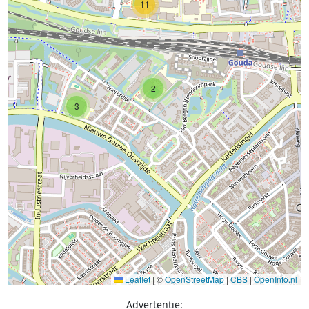
11
2
3
Leaflet
|
©
OpenStreetMap
|
CBS
|
OpenInfo.nl
Advertentie: