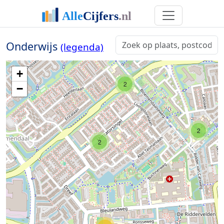
Onderwijs
(legenda)
+
2
−
2
2