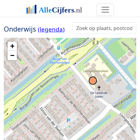
Onderwijs
(legenda)
+
−