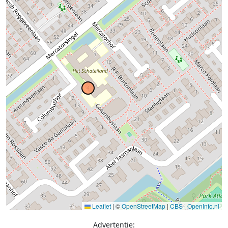
Leaflet
|
©
OpenStreetMap
|
CBS
|
OpenInfo.nl
Advertentie: