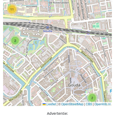
11
2
2
Leaflet
|
©
OpenStreetMap
|
CBS
|
OpenInfo.nl
Advertentie: