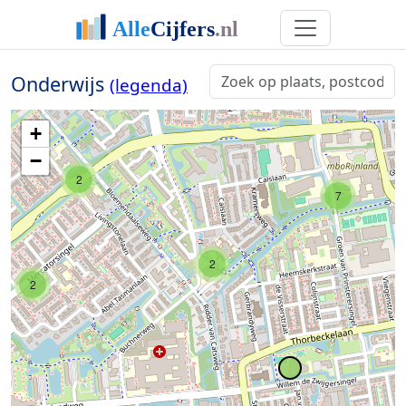
Onderwijs
(legenda)
+
−
2
7
2
2