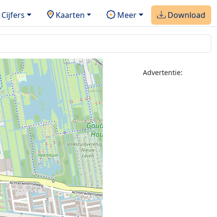
Cijfers
Kaarten
Meer
Download
Advertentie: