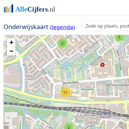
2
Onderwijskaart
(legenda)
2
+
2
−
11
2