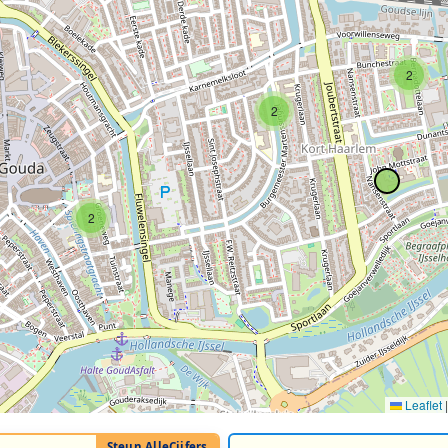
2
2
2
Leaflet
|