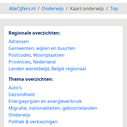
AlleCijfers.nl
Onderwijs
Kaart onderwijs
Top
Regionale overzichten:
Adressen
Gemeenten, wijken en buurten
Postcodes
,
Woonplaatsen
Provincies
,
Nederland
Landen wereldwijd
,
België regionaal
Thema overzichten:
Auto’s
Gezondheid
Energieprijzen en energieverbruik
Migratie, nationaliteiten, geboortelanden
Onderwijs
Politiek & verkiezingen