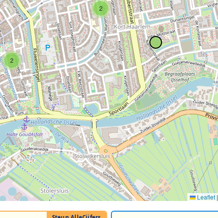
2
2
Leaflet
|