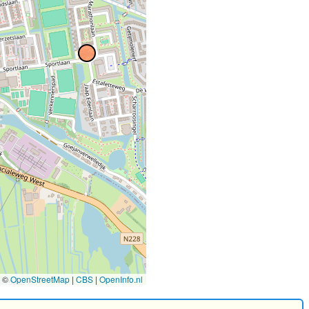
2
©
OpenStreetMap
|
CBS
|
OpenInfo.nl