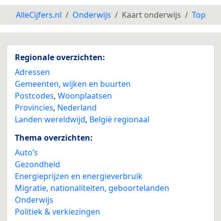
AlleCijfers.nl
Onderwijs
Kaart onderwijs
Top
Regionale overzichten:
Adressen
Gemeenten, wijken en buurten
Postcodes
,
Woonplaatsen
Provincies
,
Nederland
Landen wereldwijd
,
België regionaal
Thema overzichten:
Auto’s
Gezondheid
Energieprijzen en energieverbruik
Migratie, nationaliteiten, geboortelanden
Onderwijs
Politiek & verkiezingen