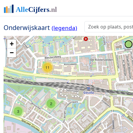
2
2
Onderwijskaart
(legenda)
+
−
11
2
3