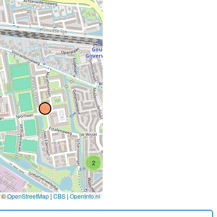
2
©
OpenStreetMap
|
CBS
|
OpenInfo.nl