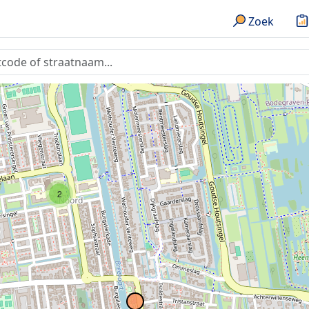
Zoek
7
2