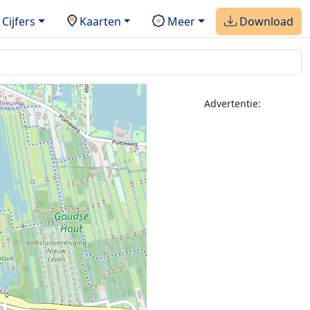
Cijfers
Kaarten
Meer
Download
Advertentie: