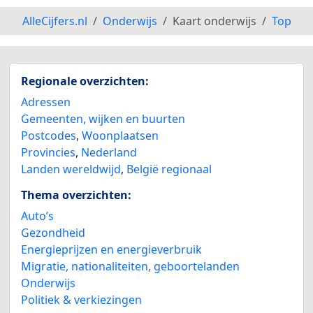
AlleCijfers.nl
Onderwijs
Kaart onderwijs
Top
Regionale overzichten:
Adressen
Gemeenten, wijken en buurten
Postcodes
,
Woonplaatsen
Provincies
,
Nederland
Landen wereldwijd
,
België regionaal
Thema overzichten:
Auto’s
Gezondheid
Energieprijzen en energieverbruik
Migratie, nationaliteiten, geboortelanden
Onderwijs
Politiek & verkiezingen