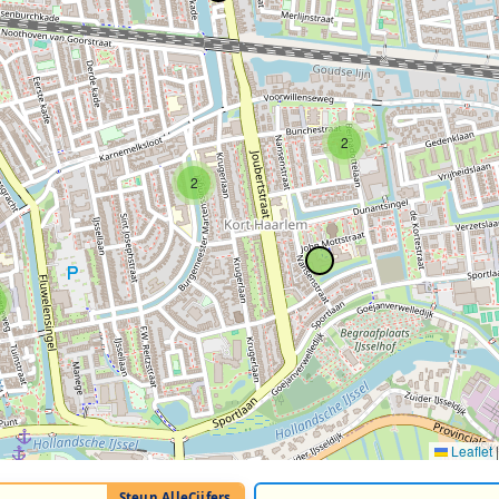
2
2
Leaflet
|