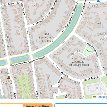
Leaflet
|