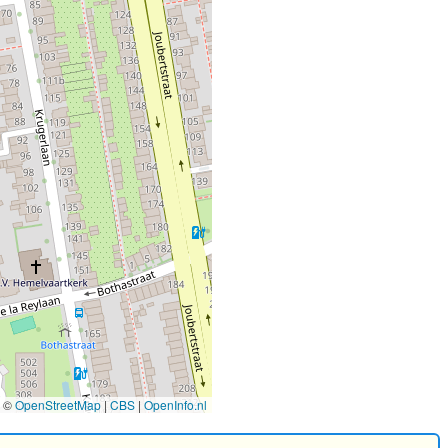
©
OpenStreetMap
|
CBS
|
OpenInfo.nl