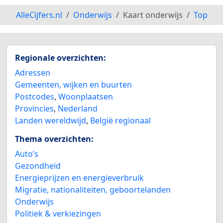
AlleCijfers.nl
Onderwijs
Kaart onderwijs
Top
Regionale overzichten:
Adressen
Gemeenten, wijken en buurten
Postcodes
,
Woonplaatsen
Provincies
,
Nederland
Landen wereldwijd
,
België regionaal
Thema overzichten:
Auto’s
Gezondheid
Energieprijzen en energieverbruik
Migratie, nationaliteiten, geboortelanden
Onderwijs
Politiek & verkiezingen