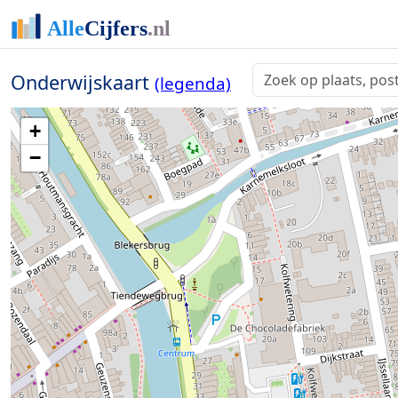
Onderwijskaart
(legenda)
+
−