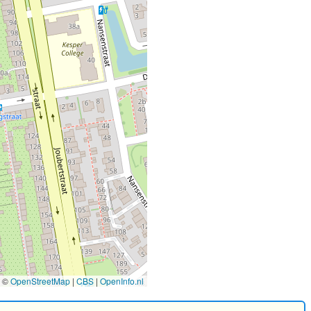
©
OpenStreetMap
|
CBS
|
OpenInfo.nl