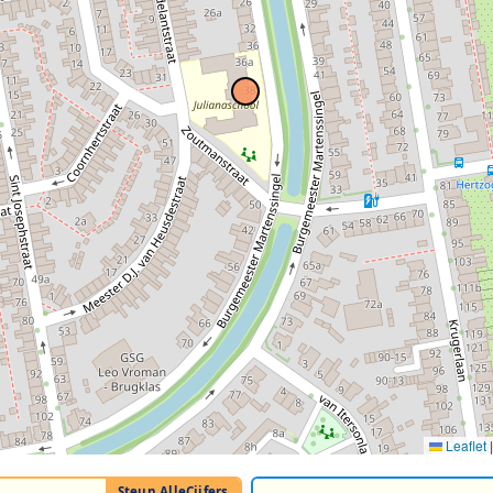
Leaflet
|