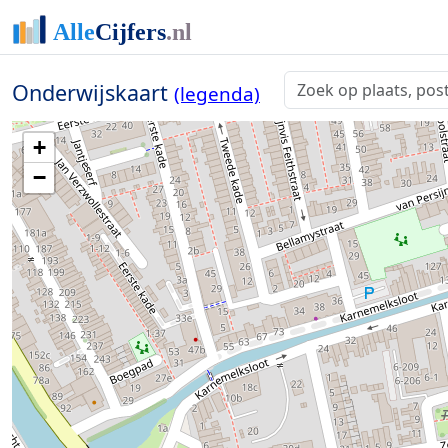
Onderwijskaart
(legenda)
+
−