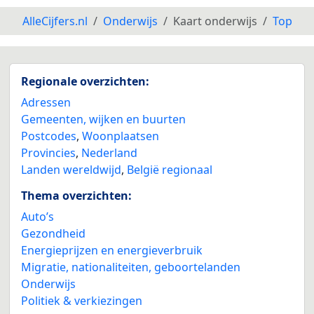
AlleCijfers.nl
Onderwijs
Kaart onderwijs
Top
Regionale overzichten:
Adressen
Gemeenten, wijken en buurten
Postcodes
,
Woonplaatsen
Provincies
,
Nederland
Landen wereldwijd
,
België regionaal
Thema overzichten:
Auto’s
Gezondheid
Energieprijzen en energieverbruik
Migratie, nationaliteiten, geboortelanden
Onderwijs
Politiek & verkiezingen