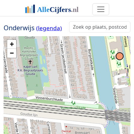
Onderwijs
(legenda)
+
−