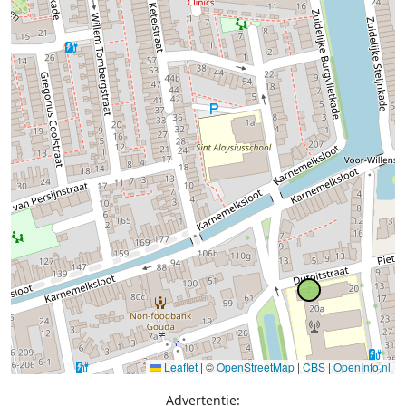
Leaflet
|
©
OpenStreetMap
|
CBS
|
OpenInfo.nl
Advertentie: