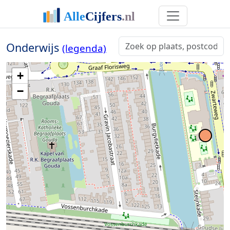
Onderwijs
(legenda)
+
−