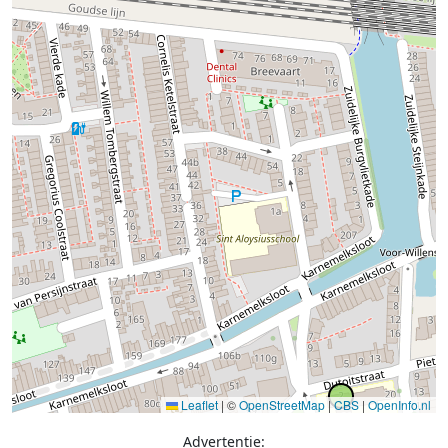
Leaflet
|
©
OpenStreetMap
|
CBS
|
OpenInfo.nl
Advertentie: