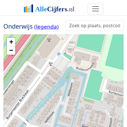
Onderwijs
(legenda)
+
−