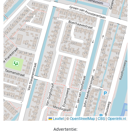
Leaflet
|
©
OpenStreetMap
|
CBS
|
OpenInfo.nl
Advertentie: