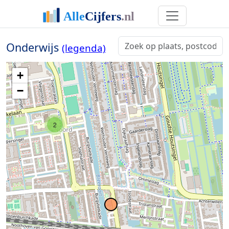
7
Onderwijs
(legenda)
+
−
2