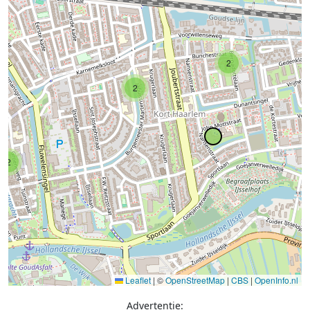
2
2
2
Leaflet
|
©
OpenStreetMap
|
CBS
|
OpenInfo.nl
Advertentie: