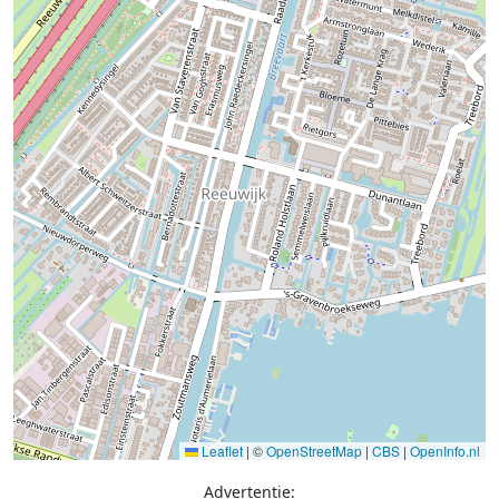
Leaflet
|
©
OpenStreetMap
|
CBS
|
OpenInfo.nl
Advertentie: