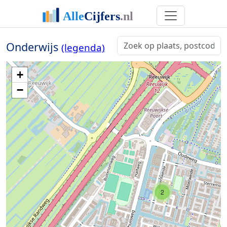
Onderwijs
(legenda)
+
−
2