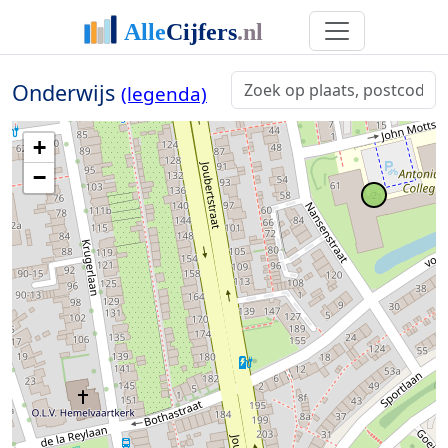
Onderwijs
(legenda)
+
−