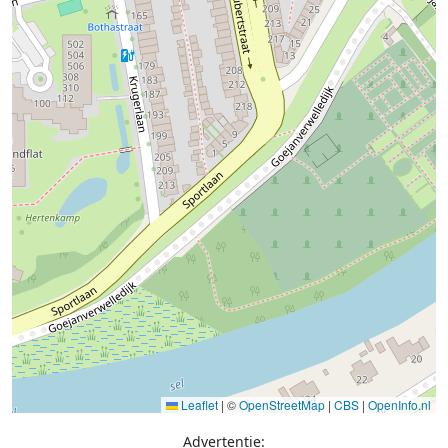
Leaflet
|
©
OpenStreetMap
|
CBS
|
OpenInfo.nl
Advertentie: