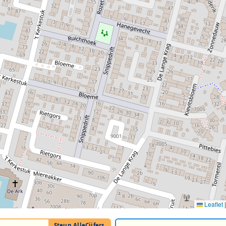
Leaflet
|