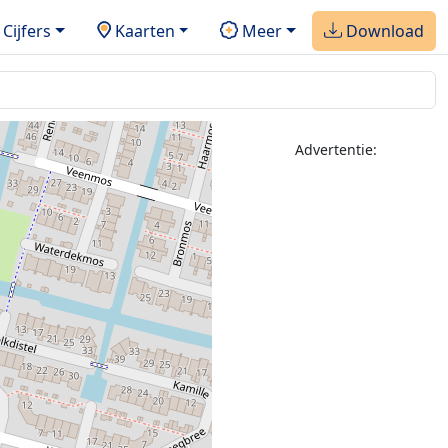
Cijfers
Kaarten
Meer
Download
Advertentie: