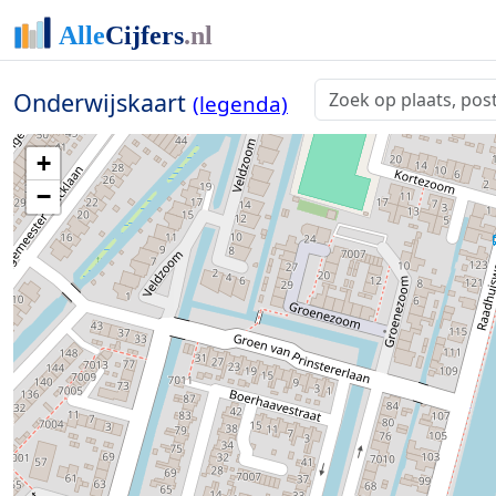
Onderwijskaart
(legenda)
+
−