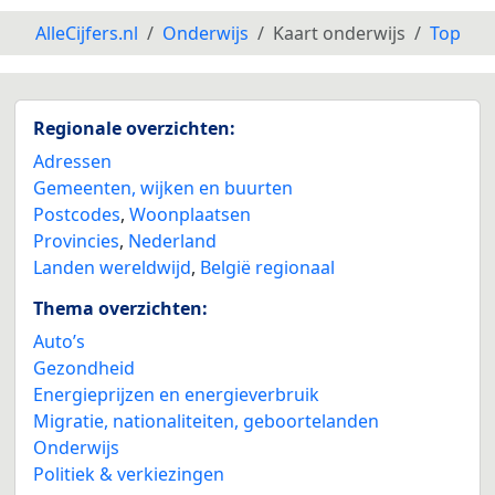
AlleCijfers.nl
Onderwijs
Kaart onderwijs
Top
Regionale overzichten:
Adressen
Gemeenten, wijken en buurten
Postcodes
,
Woonplaatsen
Provincies
,
Nederland
Landen wereldwijd
,
België regionaal
Thema overzichten:
Auto’s
Gezondheid
Energieprijzen en energieverbruik
Migratie, nationaliteiten, geboortelanden
Onderwijs
Politiek & verkiezingen