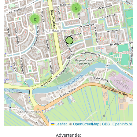
2
2
Leaflet
|
©
OpenStreetMap
|
CBS
|
OpenInfo.nl
Advertentie: