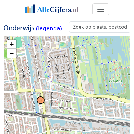
Onderwijs
(legenda)
+
−
2