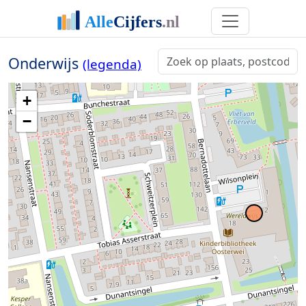
Onderwijs
(legenda)
+
−