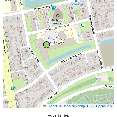
Leaflet
|
©
OpenStreetMap
|
CBS
|
OpenInfo.nl
Advertentie: