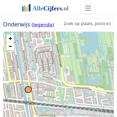
Onderwijs
(legenda)
+
−
2