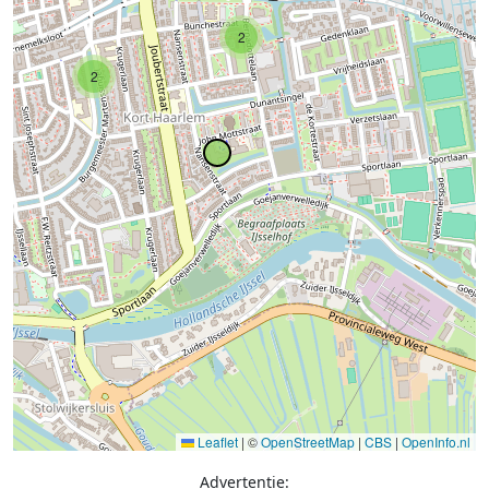
2
2
Leaflet
|
©
OpenStreetMap
|
CBS
|
OpenInfo.nl
Advertentie: