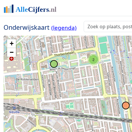
7
Onderwijskaart
(legenda)
2
+
−
2