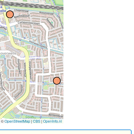
©
OpenStreetMap
|
CBS
|
OpenInfo.nl