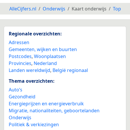
AlleCijfers.nl
Onderwijs
Kaart onderwijs
Top
Regionale overzichten:
Adressen
Gemeenten, wijken en buurten
Postcodes
,
Woonplaatsen
Provincies
,
Nederland
Landen wereldwijd
,
België regionaal
Thema overzichten:
Auto’s
Gezondheid
Energieprijzen en energieverbruik
Migratie, nationaliteiten, geboortelanden
Onderwijs
Politiek & verkiezingen