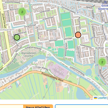
2
2
Leaflet
|