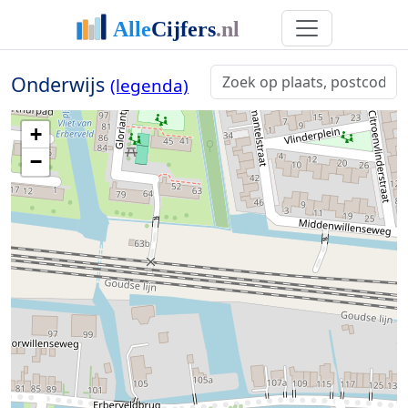
Onderwijs
(legenda)
+
−