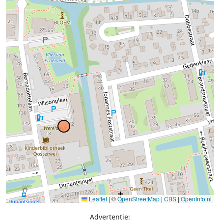
Leaflet
|
©
OpenStreetMap
|
CBS
|
OpenInfo.nl
Advertentie: