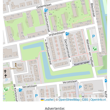
Leaflet
|
©
OpenStreetMap
|
CBS
|
OpenInfo.nl
Advertentie: