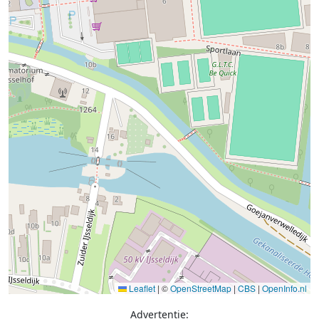
Leaflet
|
©
OpenStreetMap
|
CBS
|
OpenInfo.nl
Advertentie: