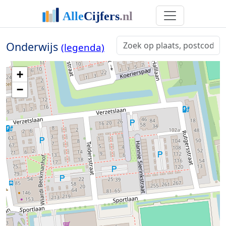
Onderwijs
(legenda)
+
−