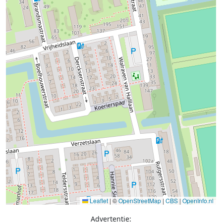
Leaflet
|
©
OpenStreetMap
|
CBS
|
OpenInfo.nl
Advertentie: