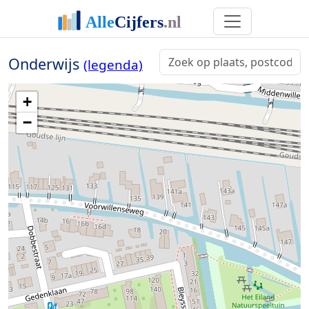
Onderwijs
(legenda)
+
−