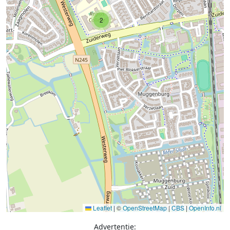
2
Leaflet
|
©
OpenStreetMap
|
CBS
|
OpenInfo.nl
Advertentie: