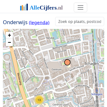
Onderwijs
(legenda)
+
−
13