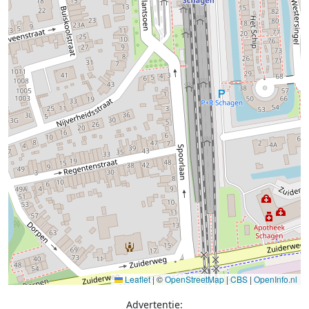
Leaflet
|
©
OpenStreetMap
|
CBS
|
OpenInfo.nl
Advertentie: