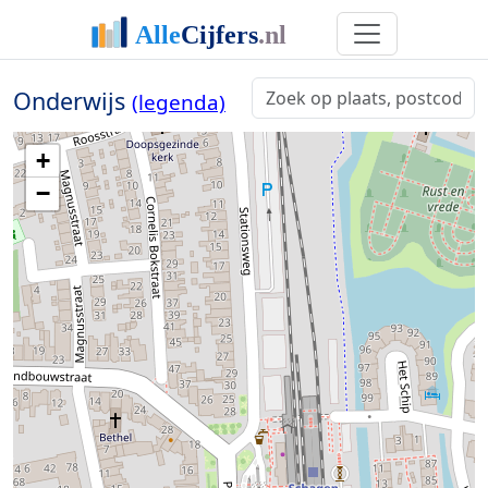
Onderwijs
(legenda)
+
−