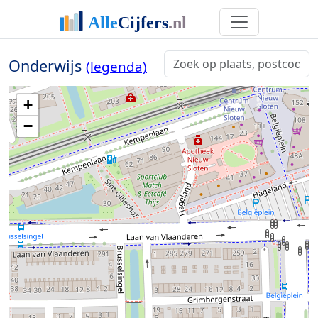
Onderwijs
(legenda)
+
−