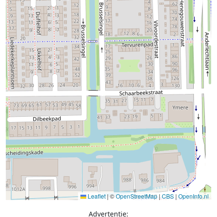
Leaflet
|
©
OpenStreetMap
|
CBS
|
OpenInfo.nl
Advertentie: