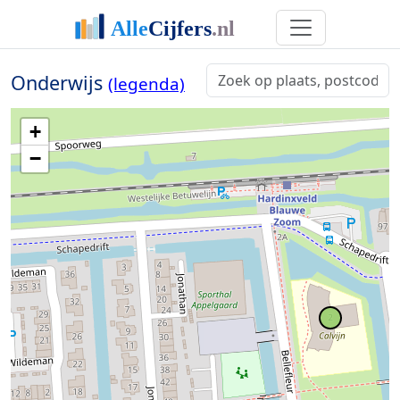
Onderwijs
(legenda)
+
−