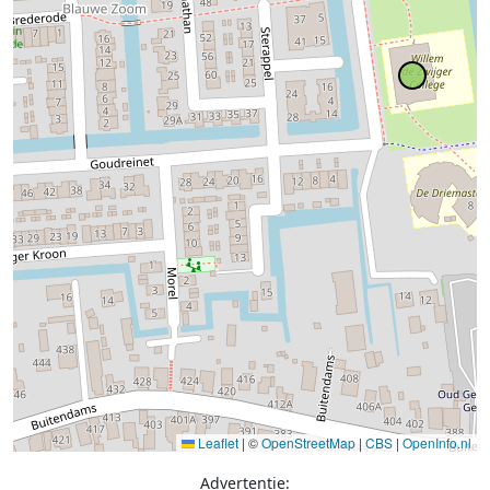
Leaflet
|
©
OpenStreetMap
|
CBS
|
OpenInfo.nl
Advertentie: