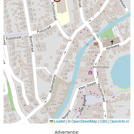
Leaflet
|
©
OpenStreetMap
|
CBS
|
OpenInfo.nl
Advertentie: