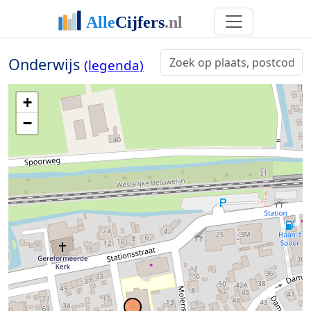
Onderwijs
(legenda)
+
−