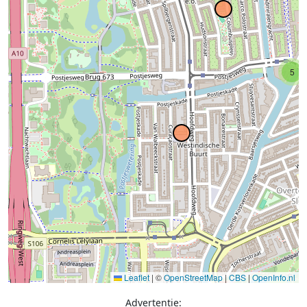
5
Leaflet
|
©
OpenStreetMap
|
CBS
|
OpenInfo.nl
Advertentie: