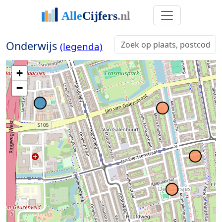
Onderwijs
(legenda)
+
−