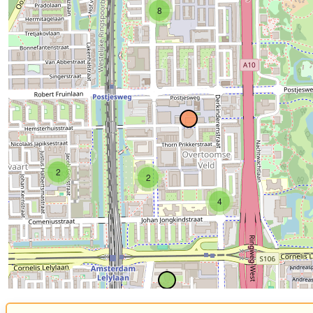
8
2
2
4