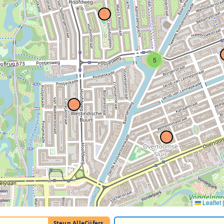
5
Leaflet
|