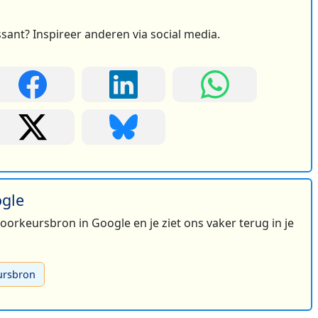
ssant? Inspireer anderen via social media.
2
2
2
3
4
ogle
 voorkeursbron in Google en je ziet ons vaker terug in je
ursbron