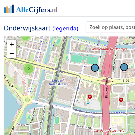
2
Onderwijskaart
(legenda)
2
+
−
2