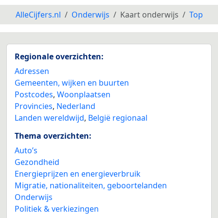
AlleCijfers.nl
Onderwijs
Kaart onderwijs
Top
5
Regionale overzichten:
3
Adressen
Gemeenten, wijken en buurten
Postcodes
,
Woonplaatsen
Provincies
,
Nederland
Landen wereldwijd
,
België regionaal
Thema overzichten:
Auto’s
Gezondheid
Energieprijzen en energieverbruik
Migratie, nationaliteiten, geboortelanden
Onderwijs
Politiek & verkiezingen