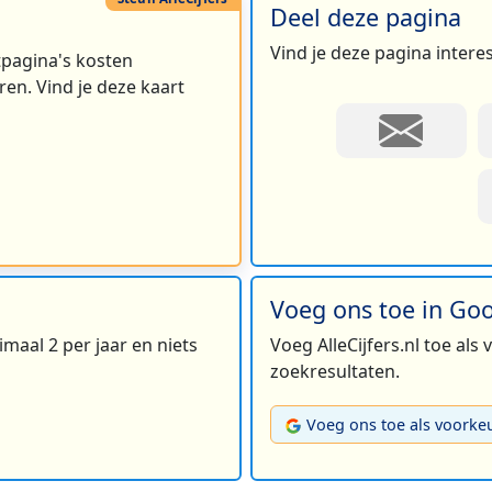
Deel deze pagina
2
Vind je deze pagina intere
rtpagina's kosten
en. Vind je deze kaart
3
2
Voeg ons toe in Go
maal 2 per jaar en niets
Voeg AlleCijfers.nl toe als
2
zoekresultaten.
Voeg ons toe als voorke