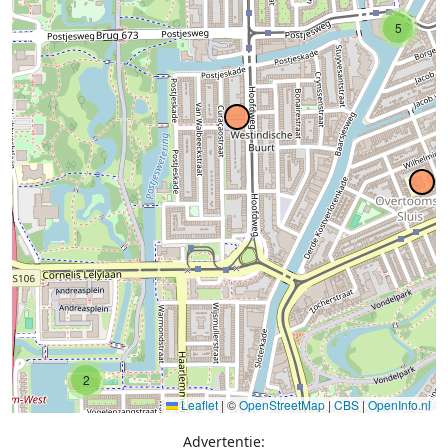
5
2
Leaflet
|
©
OpenStreetMap
|
CBS
|
OpenInfo.nl
Advertentie: