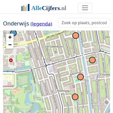
Onderwijs
(legenda)
+
−