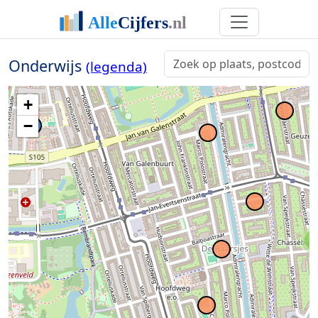
Onderwijs
(legenda)
+
−
2