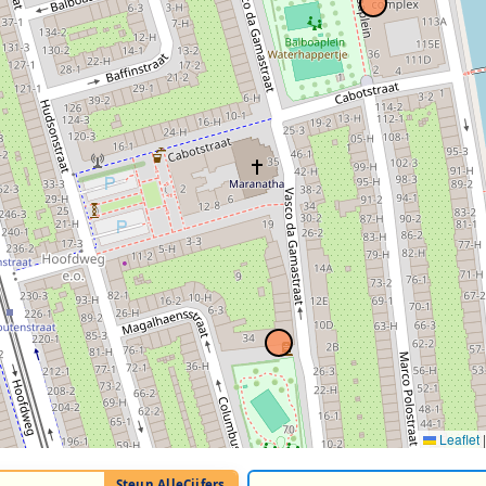
Leaflet
|