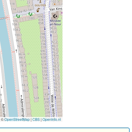
©
OpenStreetMap
|
CBS
|
OpenInfo.nl