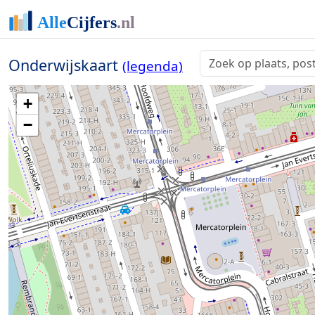
Onderwijskaart
(legenda)
+
−