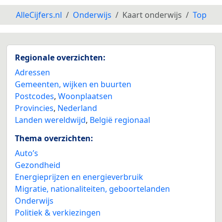
AlleCijfers.nl
Onderwijs
Kaart onderwijs
Top
Regionale overzichten:
Adressen
Gemeenten, wijken en buurten
Postcodes
,
Woonplaatsen
Provincies
,
Nederland
Landen wereldwijd
,
België regionaal
Thema overzichten:
Auto’s
Gezondheid
Energieprijzen en energieverbruik
Migratie, nationaliteiten, geboortelanden
Onderwijs
Politiek & verkiezingen