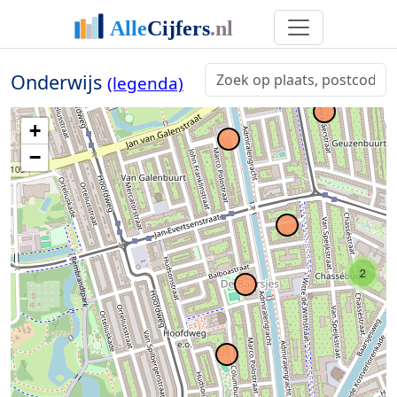
Onderwijs
(legenda)
+
−
2