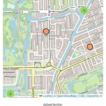
5
2
Leaflet
|
©
OpenStreetMap
|
CBS
|
OpenInfo.nl
Advertentie: