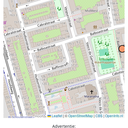
Leaflet
|
©
OpenStreetMap
|
CBS
|
OpenInfo.nl
Advertentie: