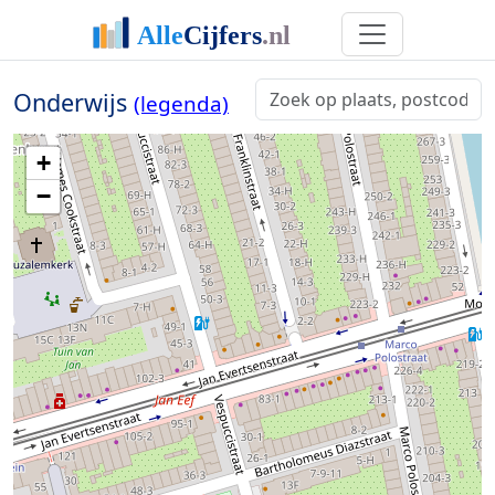
Onderwijs
(legenda)
+
−