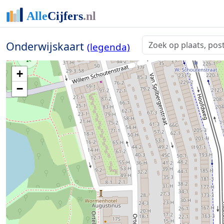
Onderwijskaart
(legenda)
+
−