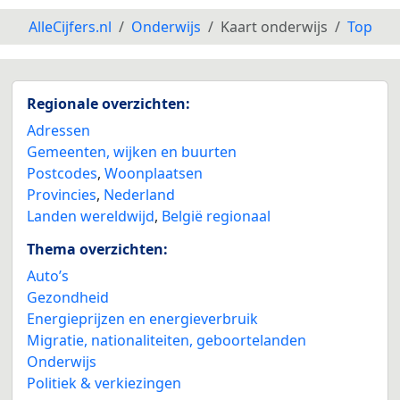
AlleCijfers.nl
Onderwijs
Kaart onderwijs
Top
Regionale overzichten:
Adressen
Gemeenten, wijken en buurten
Postcodes
,
Woonplaatsen
Provincies
,
Nederland
Landen wereldwijd
,
België regionaal
Thema overzichten:
Auto’s
Gezondheid
Energieprijzen en energieverbruik
Migratie, nationaliteiten, geboortelanden
Onderwijs
Politiek & verkiezingen