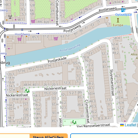
Leaflet
|