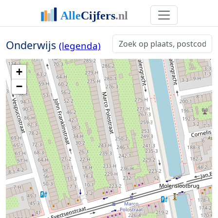
Onderwijs
(legenda)
+
−