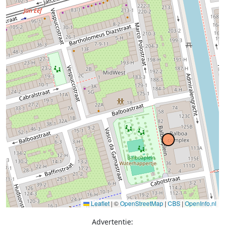
Leaflet
|
©
OpenStreetMap
|
CBS
|
OpenInfo.nl
Advertentie: