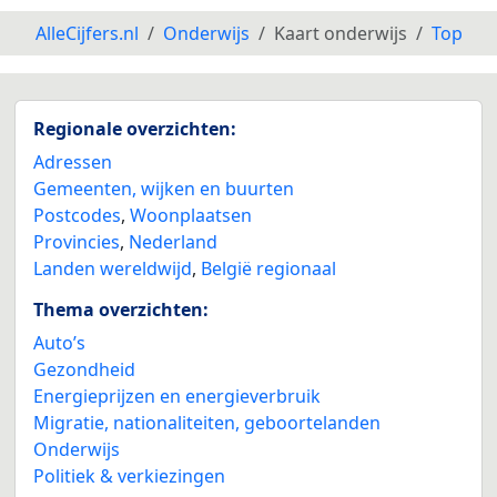
AlleCijfers.nl
Onderwijs
Kaart onderwijs
Top
3
Regionale overzichten:
Adressen
Gemeenten, wijken en buurten
Postcodes
,
Woonplaatsen
Provincies
,
Nederland
Landen wereldwijd
,
België regionaal
Thema overzichten:
Auto’s
Gezondheid
Energieprijzen en energieverbruik
Migratie, nationaliteiten, geboortelanden
Onderwijs
Politiek & verkiezingen