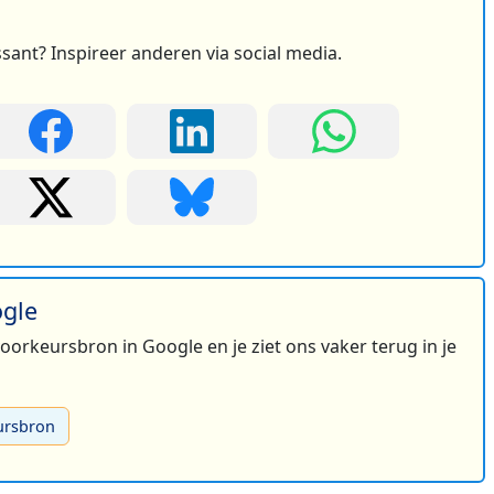
ssant? Inspireer anderen via social media.
2
2
3
4
ogle
 voorkeursbron in Google en je ziet ons vaker terug in je
ursbron