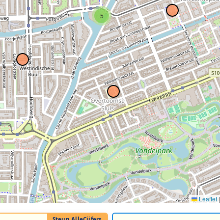
5
Leaflet
|