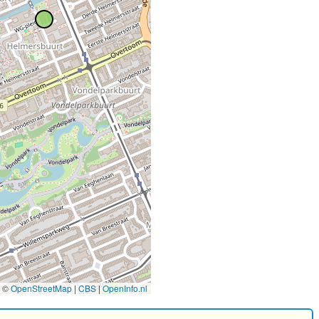
2
©
OpenStreetMap
|
CBS
|
OpenInfo.nl
2
2