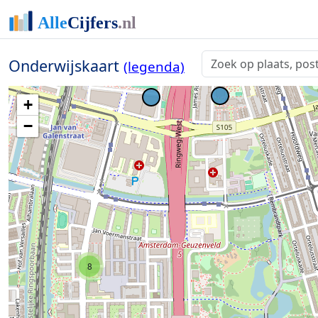
Onderwijskaart
(legenda)
+
−
8