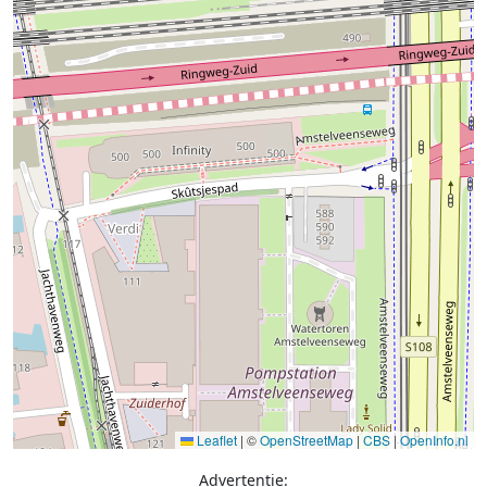
Leaflet
|
©
OpenStreetMap
|
CBS
|
OpenInfo.nl
Advertentie: