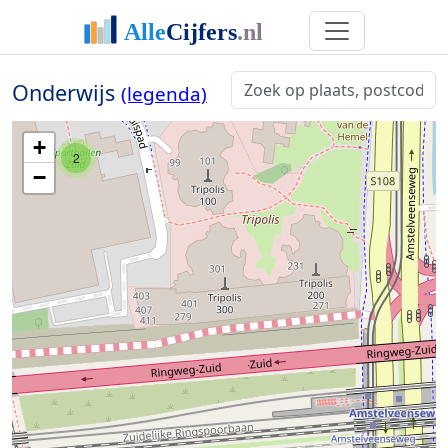
Onderwijs
(legenda)
+
2
−