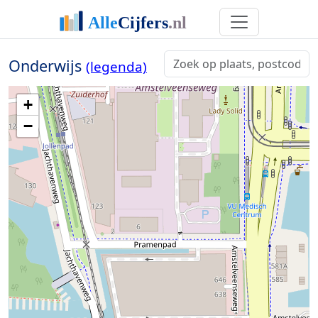
Onderwijs
(legenda)
+
−