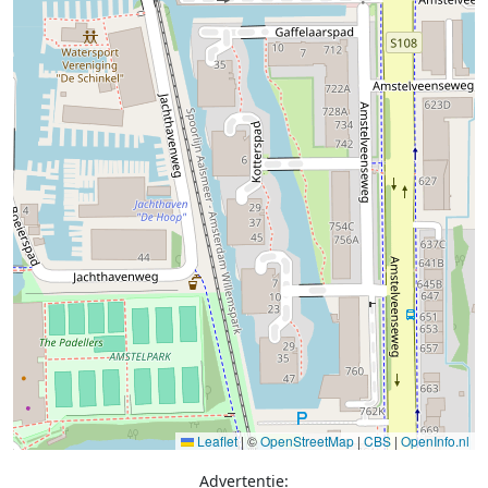
Leaflet
|
©
OpenStreetMap
|
CBS
|
OpenInfo.nl
Advertentie: